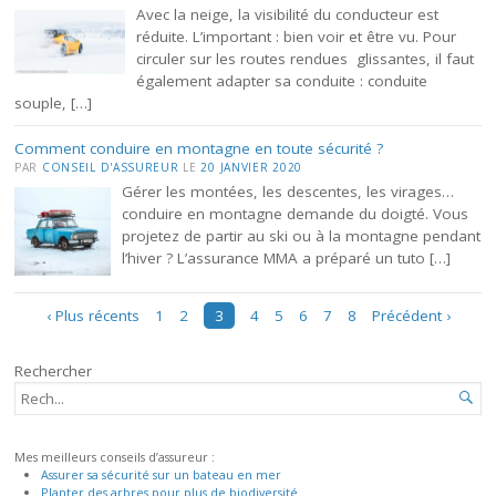
Avec la neige, la visibilité du conducteur est
réduite. L’important : bien voir et être vu. Pour
circuler sur les routes rendues glissantes, il faut
également adapter sa conduite : conduite
souple, […]
Comment conduire en montagne en toute sécurité ?
PAR
CONSEIL D'ASSUREUR
LE
20 JANVIER 2020
Gérer les montées, les descentes, les virages…
conduire en montagne demande du doigté. Vous
projetez de partir au ski ou à la montagne pendant
l’hiver ? L’assurance MMA a préparé un tuto […]
Navigation
‹ Plus récents
1
2
3
4
5
6
7
8
Précédent ›
des
articles
Rechercher
RECHERCHER...

Mes meilleurs conseils d’assureur :
Assurer sa sécurité sur un bateau en mer
Planter des arbres pour plus de biodiversité