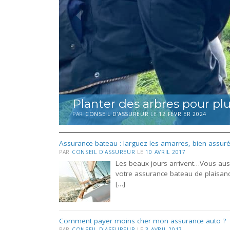
Planter des arbres pour plu
PAR
CONSEIL D'ASSUREUR
LE
12 FÉVRIER 2024
Assurance bateau : larguez les amarres, bien assuré
PAR
CONSEIL D'ASSUREUR
LE
10 AVRIL 2017
Les beaux jours arrivent…Vous aus
votre assurance bateau de plaisanc
[…]
Comment payer moins cher mon assurance auto ?
PAR
CONSEIL D'ASSUREUR
LE
3 AVRIL 2017