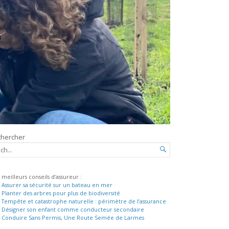
hercher
CHERCHER...

meilleurs conseils d’assureur :
Assurer sa sécurité sur un bateau en mer
Planter des arbres pour plus de biodiversité
Tempête et catastrophe naturelle : périmètre de l’assurance
Désigner son enfant comme conducteur secondaire
Conduire Sans Permis, Une Route Semée de Larmes