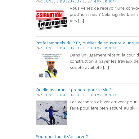
PAR
CONSEIL D'ASSUREUR
LE
27 FÉVRIER 2017
Vous venez de recevoir une convoc
prud’hommes ? Cela signifie bien sûr
des […]
Professionnels du BTP, oublier de souscrire à une a
PAR
CONSEIL D'ASSUREUR
LE
13 FÉVRIER 2017
Dans un jugement récent, la cour 
construction à payer les travaux 
société avait été […]
Quelle assurance prendre pour le ski ?
PAR
CONSEIL D'ASSUREUR
LE
13 FÉVRIER 2017
Les vacances d’hiver arrivent pour
faire pour être bien assuré au ski 
Pourquoi faut-il s’assurer ?