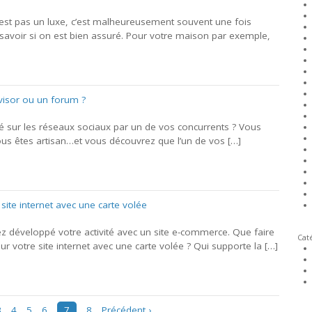
’est pas un luxe, c’est malheureusement souvent une fois
de savoir si on est bien assuré. Pour votre maison par exemple,
visor ou un forum ?
é sur les réseaux sociaux par un de vos concurrents ? Vous
ous êtes artisan…et vous découvrez que l’un de vos […]
ite internet avec une carte volée
 développé votre activité avec un site e-commerce. Que faire
Cat
ur votre site internet avec une carte volée ? Qui supporte la […]
3
4
5
6
7
8
Précédent ›