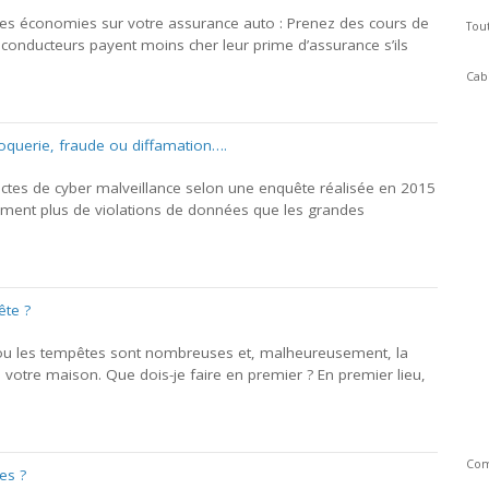
des économies sur votre assurance auto : Prenez des cours de
Tou
onducteurs payent moins cher leur prime d’assurance s’ils
Cab
roquerie, fraude ou diffamation….
actes de cyber malveillance selon une enquête réalisée en 2015
ement plus de violations de données que les grandes
ête ?
 ou les tempêtes sont nombreuses et, malheureusement, la
votre maison. Que dois-je faire en premier ? En premier lieu,
Com
es ?