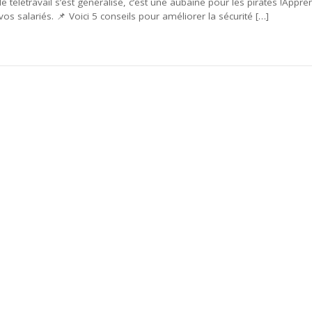
e télétravail s’est généralisé, c’est une aubaine pour les pirates !Appre
os salariés. 📌 Voici 5 conseils pour améliorer la sécurité […]