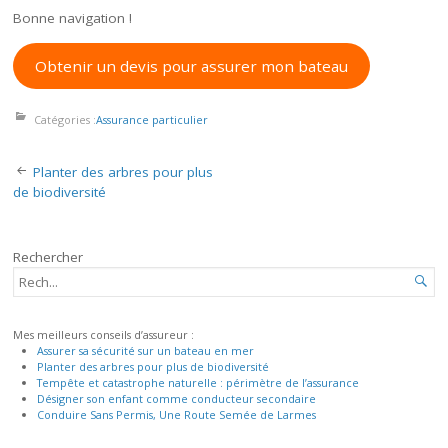
Bonne navigation !
Obtenir un devis pour assurer mon bateau
Catégories :
Assurance particulier
Navigation
Planter des arbres pour plus
des
de biodiversité
articles
Rechercher
RECHERCHER...

Mes meilleurs conseils d’assureur :
Assurer sa sécurité sur un bateau en mer
Planter des arbres pour plus de biodiversité
Tempête et catastrophe naturelle : périmètre de l’assurance
Désigner son enfant comme conducteur secondaire
Conduire Sans Permis, Une Route Semée de Larmes