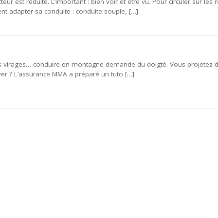
cteur est réduite. L’important : bien voir et être vu. Pour circuler sur les 
nt adapter sa conduite : conduite souple, […]
es virages… conduire en montagne demande du doigté. Vous projetez de
ver ? L’assurance MMA a préparé un tuto […]