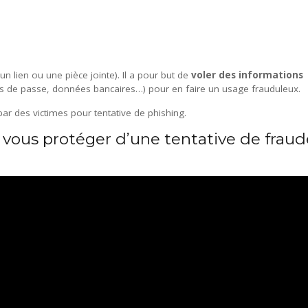
un lien ou une pièce jointe). Il a pour but de
voler des informations
 de passe, données bancaires…) pour en faire un usage frauduleux.
ar des victimes pour tentative de phishing.
 vous protéger d’une tentative de fraud