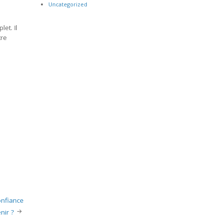
Uncategorized
et. Il
tre
onfiance
nir ?