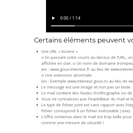
Certains éléments peuvent vou
Une URL « bizarre »
o En passant votre souris au-dessus de l’URL, vou
affichée en clair. o Un nom de domaine trompeu
(ex : www.gouv.interieur.fr au lieu de www.interie
o Une extension anormale
(ex : Exemple www.interieur.gouv.ru au lieu de ww
Le message est une image et non pas un texte
Le mail contient des fautes d’orthographe ou d
Vous ne connaissez pas l’expéditeur du mail et le
Le type de fichier joint est sans rapport avec l’o
fichier correspond à un fichier exécutable (.exe).
L’offre contenue dans le mail est trop belle pour
comme une mesure de sécurité !