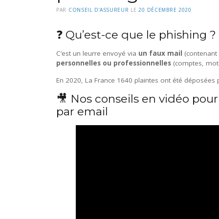
PAR
CONSEIL D'ASSUREUR
LE
20 DÉCEMBRE 2020
❓ Qu’est-ce que le phishing ?
C’est un leurre envoyé via
un faux mail
(contenant 
personnelles ou professionnelles
(comptes, mots
En 2020, La France 1640 plaintes ont été déposées p
🎥 Nos conseils en vidéo pour
par email