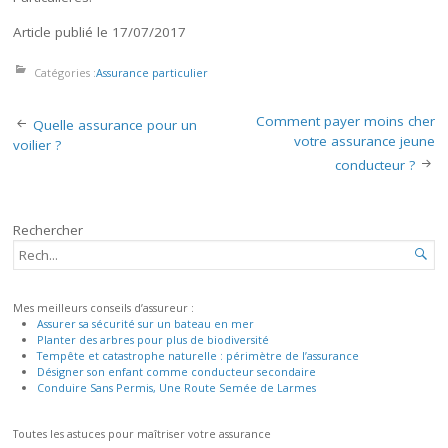
Article publié le 17/07/2017
Catégories :
Assurance particulier
Navigation
Comment payer moins cher
Quelle assurance pour un
des
votre assurance jeune
voilier ?
articles
conducteur ?
Rechercher
RECHERCHER...

Mes meilleurs conseils d’assureur :
Assurer sa sécurité sur un bateau en mer
Planter des arbres pour plus de biodiversité
Tempête et catastrophe naturelle : périmètre de l’assurance
Désigner son enfant comme conducteur secondaire
Conduire Sans Permis, Une Route Semée de Larmes
Toutes les astuces pour maîtriser votre assurance